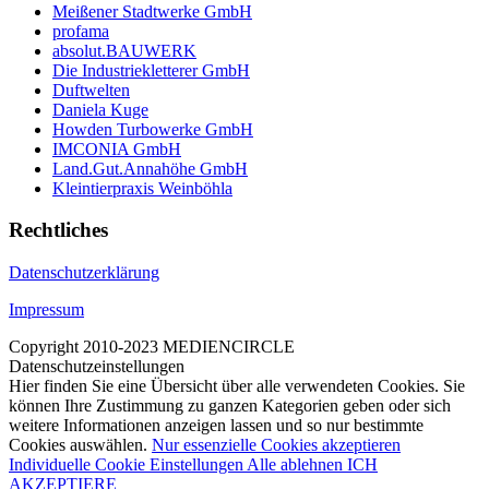
Meißener Stadtwerke GmbH
profama
absolut.BAUWERK
Die Industriekletterer GmbH
Duftwelten
Daniela Kuge
Howden Turbowerke GmbH
IMCONIA GmbH
Land.Gut.Annahöhe GmbH
Kleintierpraxis Weinböhla
Rechtliches
Datenschutzerklärung
Impressum
Copyright 2010-2023 MEDIENCIRCLE
Datenschutzeinstellungen
Hier finden Sie eine Übersicht über alle verwendeten Cookies. Sie
können Ihre Zustimmung zu ganzen Kategorien geben oder sich
weitere Informationen anzeigen lassen und so nur bestimmte
Cookies auswählen.
Nur essenzielle Cookies akzeptieren
Individuelle Cookie Einstellungen
Alle ablehnen
ICH
AKZEPTIERE