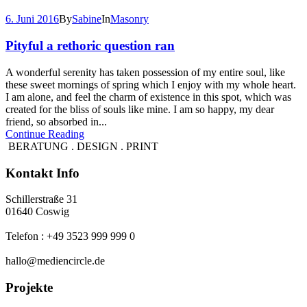
6. Juni 2016
By
Sabine
In
Masonry
Pityful a rethoric question ran
A wonderful serenity has taken possession of my entire soul, like
these sweet mornings of spring which I enjoy with my whole heart.
I am alone, and feel the charm of existence in this spot, which was
created for the bliss of souls like mine. I am so happy, my dear
friend, so absorbed in...
Continue Reading
BERATUNG . DESIGN . PRINT
Kontakt Info
Schillerstraße 31
01640 Coswig
Telefon : +49 3523 999 999 0
hallo@mediencircle.de
Projekte