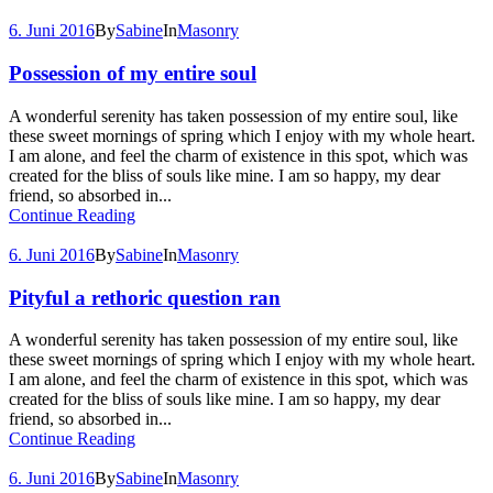
6. Juni 2016
By
Sabine
In
Masonry
Possession of my entire soul
A wonderful serenity has taken possession of my entire soul, like
these sweet mornings of spring which I enjoy with my whole heart.
I am alone, and feel the charm of existence in this spot, which was
created for the bliss of souls like mine. I am so happy, my dear
friend, so absorbed in...
Continue Reading
6. Juni 2016
By
Sabine
In
Masonry
Pityful a rethoric question ran
A wonderful serenity has taken possession of my entire soul, like
these sweet mornings of spring which I enjoy with my whole heart.
I am alone, and feel the charm of existence in this spot, which was
created for the bliss of souls like mine. I am so happy, my dear
friend, so absorbed in...
Continue Reading
6. Juni 2016
By
Sabine
In
Masonry